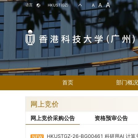
A
A
语言
A
HKUST(GZ)
首页
部门概
网上竞价
网上竞价采购公告
资格预审公告
HKUSTGZ-26-BG00461 科研用AI